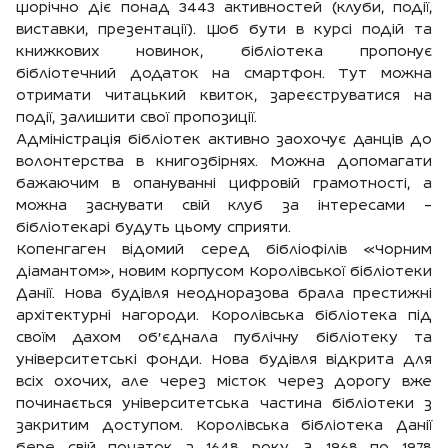
щорічно діє понад 3443 активностей (клуби, події,
виставки, презентації). Щоб бути в курсі подій та
книжкових новинок, бібліотека пропонує
бібліотечний додаток на смартфон. Тут можна
отримати читацький квиток, зареєструватися на
події, залишити свої пропозиції.
Адміністрація бібліотек активно заохочує данців до
волонтерства в книгозбірнях. Можна допомагати
бажаючим в опануванні цифровій грамотності, а
можна заснувати свій клуб за інтересами –
бібліотекарі будуть цьому сприяти.
Копенгаген відомий серед бібліофілів «Чорним
діамантом», новим корпусом Королівської бібліотеки
Данії. Нова будівля неодноразова брала престижні
архітектурні нагороди. Королівська бібліотека під
своїм дахом об’єднала публічну бібліотеку та
університетські фонди. Нова будівля відкрита для
всіх охочих, але через місток через дорогу вже
починається університетська частина бібліотеки з
закритим доступом. Королівська бібліотека Данії