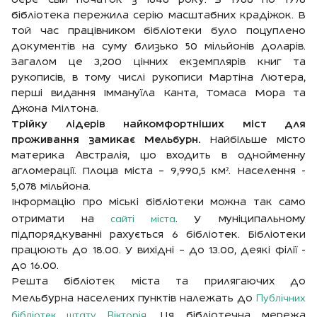
бере свій початок з 1648 року. З 1968 по 1978
бібліотека пережила серію масштабних крадіжок. В
той час працівником бібліотеки було поцуплено
документів на суму близько 50 мільйонів доларів.
Загалом це 3,200 цінних екземплярів книг та
рукописів, в тому числі рукописи Мартіна Лютера,
перші видання Іммануїла Канта, Томаса Мора та
Джона Мілтона.
Трійку лідерів найкомфортніших міст для
проживання замикає Мельбурн.
Найбільше місто
материка Австралія, що входить в однойменну
агломерації. Площа міста – 9,990,5 км². Населення -
5,078 мільйона.
Інформацію про міські бібліотеки можна так само
сайті міста
отримати на
. У муніципальному
підпорядкуванні рахується 6 бібліотек. Бібліотеки
працюють до 18.00. У вихідні – до 13.00, деякі філії -
до 16.00.
Решта бібліотек міста та прилягаючих до
Публічних
Мельбурна населених пунктів належать до
бібліотек штату Вікторія
. Ця бібліотечна мережа