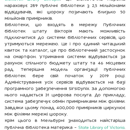
нараховує 289 публічні бібліотеки з 2,5 мільйонами
відвідувачів, які щороку позичають близько 50
мільйонів примірників.
Бібліотеки, що входять в мережу Публічних
бібліотек штату Вікторія мають можливість
підключитися до системи бібліотечних сервісів, що
утримуються мережею. Це і про єдиний читацький
квиток та каталог, це про бібліотечний застосунок
на смартфон. Утримання системи відбувається за
рахунок спільного бюджету штату та 46 місцевих
рад. Теперішня модель організації публічних
бібліотек бере свій початок у 2019 році.
Адміністрування усіх сервісів відбувається на базі
програмного забезпечення SirsiDynix. За допомогою
нього надається 31 цифрова послуга. До прикладу,
система забезпечує обмін примірниками між філіями.
Завдяки цьому понад 400,000 примірників циркулює
між філіями мережі щороку.
Крім цього в Мельбурні знаходиться найстаріша
State Library of Victoria
публічна бібліотека материка –
.