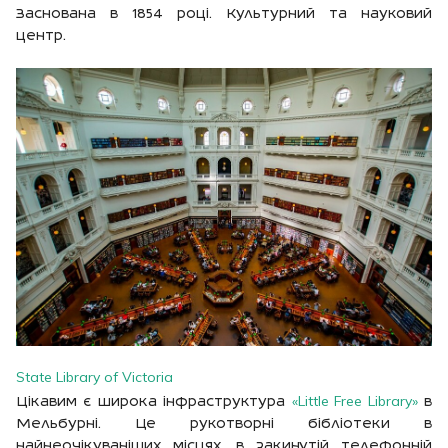
Заснована в 1854 році. Культурний та науковий
центр.
State Library of Victoria
«Little Free Library»
Цікавим є широка інфраструктура
в
Мельбурні. Це рукотворні бібліотеки в
найнеочікуваніших місцях, в закинутій телефонній