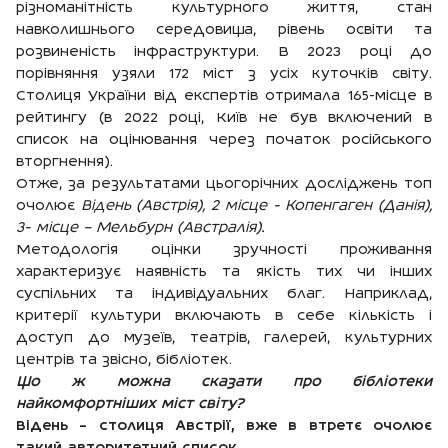
різноманітність культурного життя, стан
навколишнього середовища, рівень освіти та
розвиненість інфраструктури. В 2023 році до
порівняння узяли 172 міст з усіх куточків світу.
Столиця України від експертів отримала 165-місце в
рейтингу (в 2022 році, Київ не був включений в
список на оцінювання через початок російського
вторгнення).
Отже, за результатами цьогорічних досліджень топ
очолює
Відень (Австрія), 2 місце - Копенгаген (Данія),
3- місце – Мельбурн (Австралія).
Методологія оцінки зручності проживання
характеризує наявність та якість тих чи інших
суспільних та індивідуальних благ. Наприклад,
критерії культури включають в себе кількість і
доступ до музеїв, театрів, галерей, культурних
центрів та звісно, бібліотек.
Що ж можна сказати про бібліотеки
найкомфортніших міст світу?
Відень – столиця Австрії, вже в втретє очолює