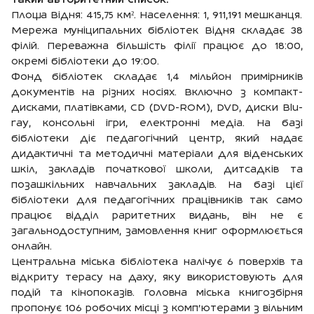
такий авторитетний список.
Площа Відня: 415,75 км². Населення: 1, 911,191 мешканця.
Мережа муніципальних бібліотек Відня складає 38
філій. Переважна більшість філії працює до 18:00,
окремі бібліотеки до 19:00.
Фонд бібліотек складає 1,4 мільйон примірників
документів на різних носіях. Включно з компакт-
дисками, платівками, СD (DVD-ROM), DVD, диски Blu-
ray, консольні ігри, електронні медіа. На базі
бібліотеки діє педагогічний центр, який надає
дидактичні та методичні матеріали для віденських
шкіл, закладів початкової школи, дитсадків та
позашкільних навчальних закладів. На базі цієї
бібліотеки для педагогічних працівників так само
працює відділ раритетних видань, він не є
загальнодоступним, замовлення книг оформлюється
онлайн.
Центральна міська бібліотека налічує 6 поверхів та
відкриту терасу на даху, яку використовують для
подій та кінопоказів. Головна міська книгозбірня
пропонує 106 робочих місці з комп’ютерами з вільним