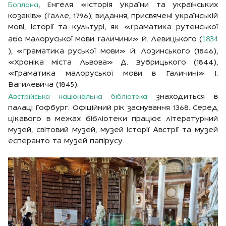
Боплана
, Енгеля «Історія України та українських
козаків» (Галле, 1796); видання, присвячені українській
мові, історії та культурі, як «Граматика рутенської
1834
або малоруської мови Галичини» Й. Левицького (
), «Граматика руської мови» Й. Лозинського (1846),
«Хроніка міста Львова» Д. Зубрицького (1844),
«Граматика малоруської мови в Галичині» І.
Вагилевича (1845).
Австрійська національна бібліотека
знаходиться в
палаці Гофбург. Офіційний рік заснування 1368. Серед
цікавого в межах бібліотеки працює літературний
музей, світовий музей, музей історії Австрії та музей
есперанто та музей папірусу.