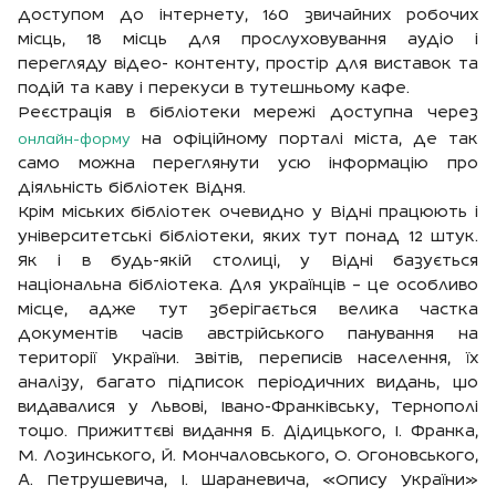
доступом до інтернету, 160 звичайних робочих
місць, 18 місць для прослуховування аудіо і
перегляду відео- контенту, простір для виставок та
подій та каву і перекуси в тутешньому кафе.
Реєстрація в бібліотеки мережі доступна через
онлайн-форму
на офіційному порталі міста, де так
само можна переглянути усю інформацію про
діяльність бібліотек Відня.
Крім міських бібліотек очевидно у Відні працюють і
університетські бібліотеки, яких тут понад 12 штук.
Як і в будь-якій столиці, у Відні базується
національна бібліотека. Для українців – це особливо
місце, адже тут зберігається велика частка
документів часів австрійського панування на
території України. Звітів, переписів населення, їх
аналізу, багато підписок періодичних видань, що
видавалися у Львові, Івано-Франківську, Тернополі
тощо. Прижиттєві видання Б. Дідицького, І. Франка,
М. Лозинського, Й. Мончаловського, О. Огоновського,
А. Петрушевича, І. Шараневича, «Опису України»