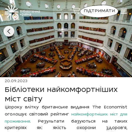
ПІДТРИМАТИ
20.09.2023
Бібліотеки найкомфортніших
міст світу
Щороку влітку британське видання The Economist
найкомфортніших міст для
оголошує світовий рейтинг
проживання
. Результати базуються на таких
критеріях як: якість охорони здоров’я,