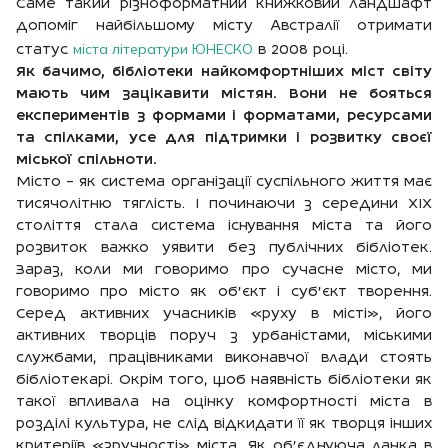
Саме такий різноформатний книжковий ландшафт
допоміг найбільшому місту Австралії отримати
міста літератури ЮНЕСКО
статус
в 2008 році.
Як бачимо, бібліотеки найкомфортніших міст світу
мають чим зацікавити містян. Вони не бояться
експериментів з формами і форматами, ресурсами
та спілками, усе для підтримки і розвитку своєї
міської спільноти.
Місто – як система організації суспільного життя має
тисячолітню тяглість. І починаючи з середини ХІХ
століття стала система існування міста та його
розвиток важко уявити без публічних бібліотек.
Зараз, коли ми говоримо про сучасне місто, ми
говоримо про місто як об’єкт і суб’єкт творення.
Серед активних учасників «руху в місті», його
активних творців поруч з урбаністами, міськими
службами, працівниками виконавчої влади стоять
бібліотекарі. Окрім того, щоб наявність бібліотеки як
такої впливала на оцінку комфортності міста в
розділі культура, не слід відкидати її як творця інших
критеріїв «зручності» міста. Як об’єднуюча ланка в