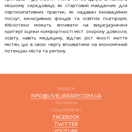
міському середовищі, як стартовий майданчик для
партисипативних практик, як надавач інноваційних
послуг, інклюзивних фондів та освітніх платформ,
бібліотеки можуть впливати на вищезазначені
критерії оцінки комфортності міст: охорону довкілля,
освіту, навіть медицину, відтак ріст якості життя
містян, що в свою чергу впливатиме на економічний
потенціал міста та регіону.
ПОШТА
INFO@LIVELIBRARY.COM.UA
ТЕЛЕФОН
СОЦМЕРЕЖІ
FACEBOOK
TWITTER
YOUTUBE