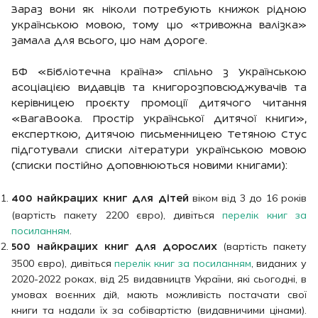
Зараз вони як ніколи потребують книжок рідною
українською мовою, тому що «тривожна валізка»
замала для всього, що нам дороге.
БФ «Бібліотечна країна» спільно з Українською
асоціацією видавців та книгорозповсюджувачів та
керівницею проєкту промоції дитячого читання
«BaraBooka. Простір української дитячої книги»,
експерткою, дитячою письменницею Тетяною Стус
підготували списки літератури українською мовою
(списки постійно доповнюються новими книгами):
віком від 3 до 16 років
400 найкращих книг для дітей
(вартість пакету 2200 євро), дивіться
перелік книг за
посиланням
.
(вартість пакету
500 найкращих книг для дорослих
3500 євро), дивіться
перелік книг за посиланням
, виданих у
2020-2022 роках, від 25 видавництв України, які сьогодні, в
умовах воєнних дій, мають можливість постачати свої
книги та надали їх за собівартістю (видавничими цінами).