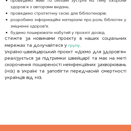
проведемо живі та онлайн зустрічі на тему охорони
здоров’я з авторами видань;
проведемо стратегічну сесію для бібліотекарів;
розробимо інформаційні матеріали про роль бібліотек у
зміцненні здоров'я;
будемо поширювати набутий у проєкті досвід.
Стежте за новинами проєкту в наших соціальних
групу
мережах та долучайтеся у
.
Україно-швейцарський проєкт «Діємо для здоров’я»
реалізується за підтримки Швейцарії та має на меті
скорочення поширеності неінфекційних захворювань
(НІЗ) в Україні та запобігти передчасній смертності
українців від НІЗ.