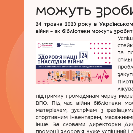
можуть зроби
24 травня 2023 року в Українськом
війни – як бібліотеки можуть зроб
Успіш
стейк
та п
спіль
пробл
закуп
Піло
лікув
підтримку громадянам через мережу
ВПО. Під час війни бібліотеки м
матеріалам, зустрічам з фахівцям
спортивним інвентарем, масажними
інше. За словами директорки Дика
промоції здоров'я дуже успішний і