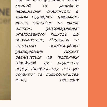
має на меті зменшити тягар
хвороб та запобігти
передчасній смертності, а
також підвищити тривалість
життя чоловіків та жінок
шляхом запровадження
інтегрованого підходу до
профілактики, лікування та
контролю неінфекційних
захворювань. Проєкт
реалізується за підтримки
Швейцарії, що надається
через Швейцарську агенцію
розвитку та співробітництва
(SDC). Веб-сайт