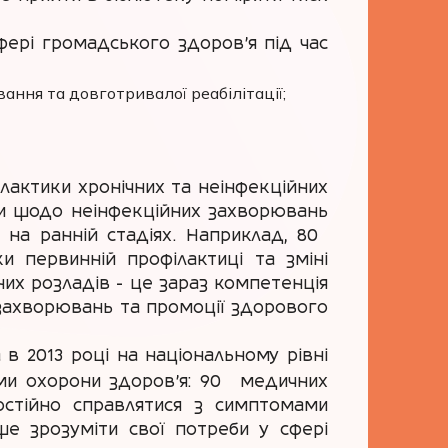
фері громадського здоров'я під час
вання та довготривалої реабілітації;
ілактики хронічних та неінфекційних
ни щодо неінфекційних захворювань
на ранній стадіях. Наприклад, 80%
и первинній профілактиці та зміні
них розладів - це зараз компетенція
захворювань та промоції здорового
в 2013 році на національному рівні
ми охорони здоров’я: 90% медичних
остійно справлятися з симптомами
е зрозуміти свої потреби у сфері