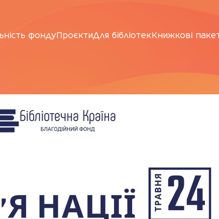
ьність фонду
Проєкти
Для бібліотек
Книжкові паке