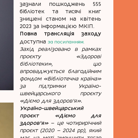
зазнали пошкоджень 555
бібліотек та тисячі книг
знищені станом на квітень
2023 за інформацією МКІП.
Повна трансляція заходу
за посиланням.
доступна
Захід реалізовано в рамках
проєкту «Здорові
бібліотеки», що
впроваджується благодійним
фондом «Бібліотечна країна»
за підтримки Україно-
швейцарського проєкту
«Діємо для здоров’я».
Україно-швейцарський
проєкт «Діємо для
здоров'я»
— це чотирирічний
проєкт (2020 — 2024 рр), який