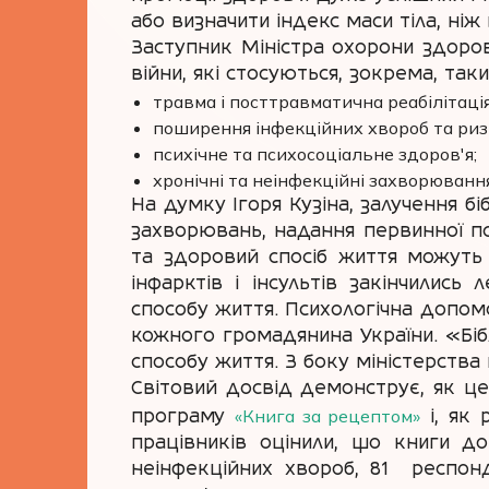
або визначити індекс маси тіла, ніж
Заступник Міністра охорони здоро
війни, які стосуються, зокрема, таки
травма і посттравматична реабілітація 
поширення інфекційних хвороб та риз
психічне та психосоціальне здоров'я;
хронічні та неінфекційні захворювання
На думку Ігоря Кузіна, залучення б
захворювань, надання первинної п
та здоровий спосіб життя можуть 
інфарктів і інсультів закінчилис
способу життя. Психологічна допомо
кожного громадянина України. «Бі
способу життя. З боку міністерства
Світовий досвід демонструє, як це
«Книга за рецептом»
програму
і, як 
працівників оцінили, що книги д
неінфекційних хвороб, 81% респо