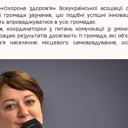
Охорона здоров’я» Всеукраїнської асоціації 
 громади зазначив, що подібні успішні інноваці
ть впроваджуватися в усіх громадах.
и
, координаторки з питань комунікації зі змін
ращих результатів досягають ті громади, які об’
я населення: місцевого самоврядування, осв