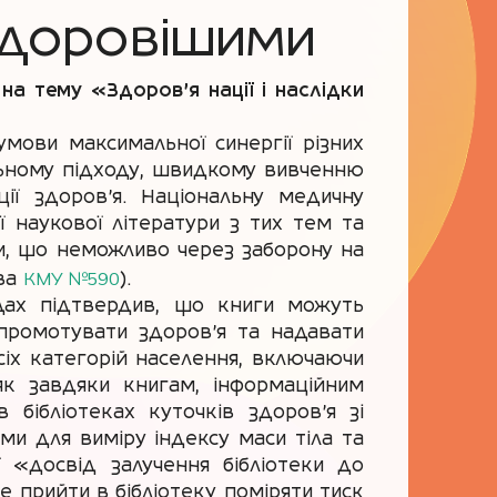
здоровішими
на тему «Здоров’я нації і наслідки
мови максимальної синергії різних
льному підходу, швидкому вивченню
ї здоров'я. Національну медичну
 наукової літератури з тих тем та
ни, що неможливо через заборону на
КМУ №590
ова
).
дах підтвердив, що книги можуть
промотувати здоров'я та надавати
сіх категорій населення, включаючи
як завдяки книгам, інформаційним
 бібліотеках куточків здоров'я зі
и для виміру індексу маси тіла та
ї «досвід залучення бібліотеки до
 прийти в бібліотеку поміряти тиск