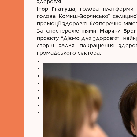
здоров’я.
Ігор Гнатуша,
голова платформи «
голова Комиш-Зорянської селищної
промоції здоров’я, безперечно маю
За спостереженнями
Марини Браг
проєкту “Діємо для здоров’я”, найк
сторін задля покращення здоров’
громадського сектора.