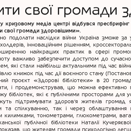
ти свої громади 
у кризовому медіа центрі відбувся пресбрифінг 
ити свої громади здоровішими».
но подолати наслідки війни Україна зможе за у
холдерів, інноваційним рішенням, кроссектора
оширенню найкращих практик в сфері промоці
ноту важливо забезпечити доступом до сучасної
ем, які стали найбільш актуальними під час вій
івлю книжок під час дії воєнного стану (Постан
тний проєкт «Здорові бібліотеки» в 20 грома
ати, і продемонстрував, що можна ефективно 
 бібліотек, які є публічними просторами для у
ожуть підтримувати здоров'я жителів громад 
и та спілкуванню, так і через облаштування в
 килимками, тонометрами, глюкометрами, вагам
нської публічної бібліотеки Наталії Кучеряєво
 показав, що жителям громади психологічно легше