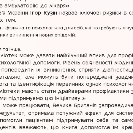
 в амбулаторію до лікаря».
в’я України
Ігор Кузін
назвав ключові ризики в с
х тем:
- фізична та психологічна для осіб, які потребують ліку
ики виникнення нових епідемій;
 та інше.
ібліотек може давати найбільший вплив для проф
сихологічної допомоги. Рівень обізнаності люди
попередити їх виникнення, сприяти діагностиці 
ь летально, але можуть бути попереджені завдяк
га та ідентифікація первинних ознак психологіч
бліотеки мають стати драйверами профілактики 
 ми підтримуємо цю ініціативу.»
 може працювати, Велика Британія запровадила 
результат, отримала потужний ефект для систе
опомогли пацієнтам підтримувати себе та сам
ндентів вважають, що книга допомогла їм кращ