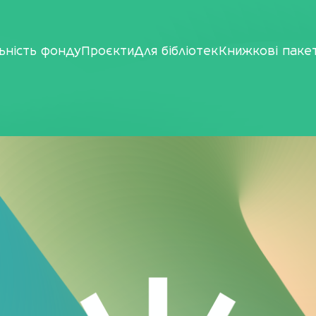
ьність фонду
Проєкти
Для бібліотек
Книжкові паке