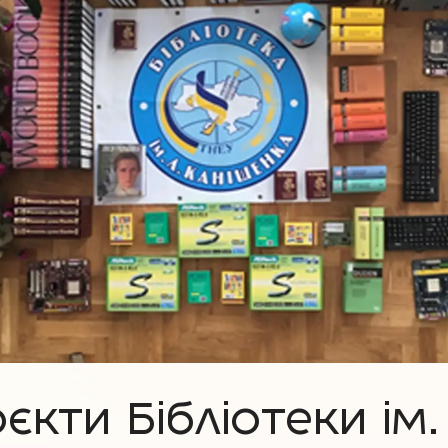
оєкти Бібліотеки ім