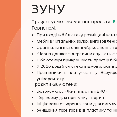
ЗУНУ
Презентуємо екологічні проєкти
Б
Тернополі.
При вході в бібліотеку розміщені кон
Меблі в читальних залах виготовлені 
Оригінальні інсталяції «Арка знань» т
«Чорна дошка» з деревини служить фот
Бібліотекарі прикрашають простір біб
У 2016 році бібліотека відмовилась в
Працівники взяли участь у Всеукра
університету.
Проєкти бібліотеки:
фотоконкурс «Життя в стилі ЕКО»
збір корму для притулку тварин
ініціювали створення зони для вигул
очищення території від пластику та ін