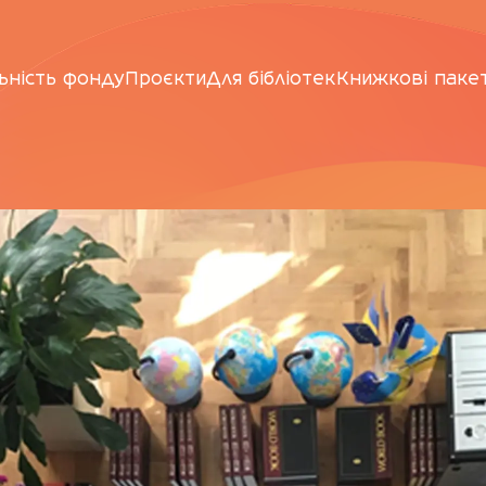
ьність фонду
Проєкти
Для бібліотек
Книжкові паке