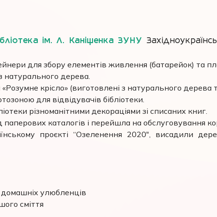
ібліотека ім. Л. Каніщенка ЗУНУ
Західноукраїнсь
тейнери для збору елементів живлення (батарейок) та п
з натурального дерева.
а «Розумне крісло» (виготовлені з натурального дерева т
озоною для відвідувачів бібліотеки.
ліотеки різноманітними декораціями зі списаних книг.
ід паперових каталогів і перейшла на обслуговування к
їнському проєкті “Озеленення 2020", висадили дере
у домашніх улюбленців
шого сміття