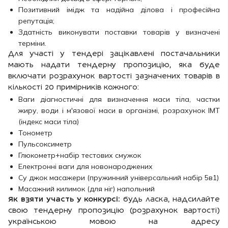
Позитивний імідж та надійна ділова і професійна
репутація;
Здатність виконувати поставки товарів у визначені
терміни.
Для участі у тендері зацікавлені постачальники
мають надати тендерну пропозицію, яка буде
включати розрахунок вартості зазначених товарів в
кількості 20 примірників кожного:
Ваги діагностичні для визначення маси тіла, частки
жиру, води і м'язової маси в організмі, розрахунок ІМТ
(індекс маси тіла)
Тонометр
Пульсоксиметр
Глюкометр+набір тестових смужок
Електронні ваги для новонароджених
Су джок масажери (пружинний універсальний набір 5в1)
Масажний килимок (для ніг) напольний
Як взяти участь у конкурсі:
будь ласка, надсилайте
свою тендерну пропозицію (розрахунок вартості)
українською мовою на адресу