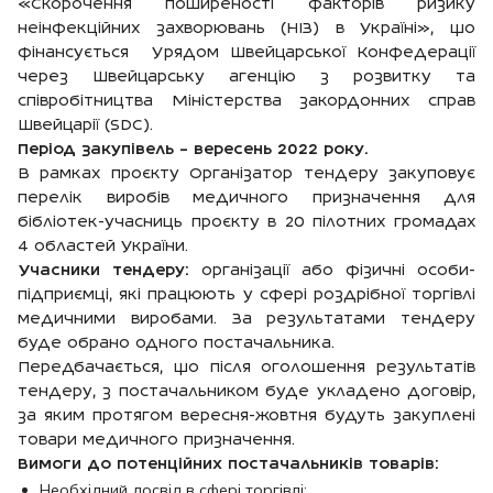
«Скорочення поширеності факторів ризику
неінфекційних захворювань (НІЗ) в Україні», що
фінансується Урядом Швейцарської Конфедерації
через Швейцарську агенцію з розвитку та
співробітництва Міністерства закордонних справ
Швейцарії (SDС).
Період закупівель – вересень 2022 року.
В рамках проєкту
Організатор тендеру закуповує
перелік виробів медичного призначення для
бібліотек-учасниць проєкту в 20 пілотних громадах
4 областей України.
Учасники тендеру:
організації або фізичні особи-
підприємці, які працюють у сфері роздрібної торгівлі
медичними виробами. За результатами тендеру
буде обрано одного постачальника.
Передбачається, що після оголошення результатів
тендеру, з постачальником буде укладено договір,
за яким протягом вересня-жовтня будуть закуплені
товари медичного призначення.
Вимоги до потенційних постачальників товарів:
Необхідний досвід в сфері торгівлі;