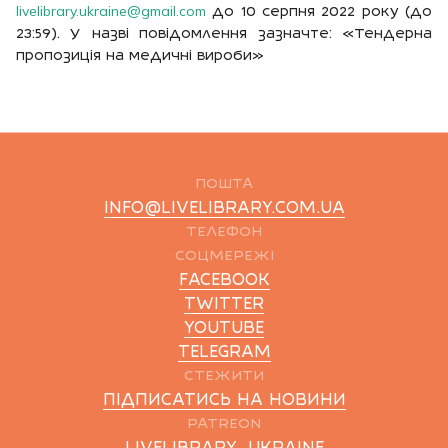
livelibrary.ukraine@gmail.com
до 10 серпня 2022 року (до
23:59). У назві повідомлення зазначте: «Тендерна
пропозиція на медичні вироби»
ПОШТА
INFO@LIVELIBRARY.COM.UA
ТЕЛЕФОН
СОЦМЕРЕЖІ
FACEBOOK
TWITTER
YOUTUBE
TELEGRAM
СТЕЖИТИ
ПІДПИСАТИСЬ НА НОВИНИ
PATREON