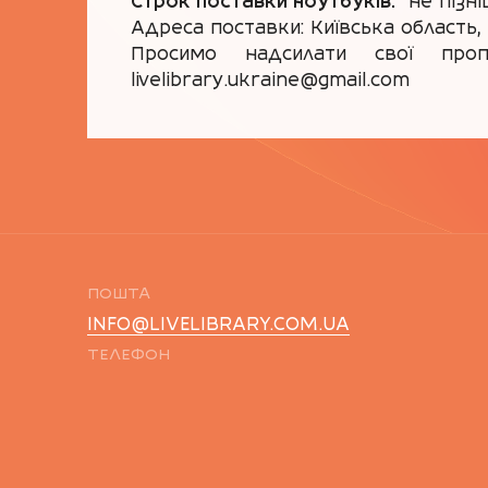
Строк поставки ноутбуків:
не пізні
Адреса поставки: Київська область, 
Просимо надсилати свої про
livelibrary.ukraine@gmail.com
ПОШТА
INFO@LIVELIBRARY.COM.UA
ТЕЛЕФОН