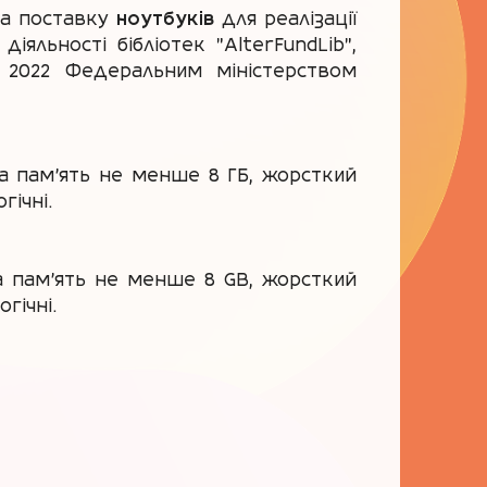
на поставку
ноутбуків
для реалізації
яльності бібліотек "AlterFundLib",
и 2022 Федеральним міністерством
вна пам'ять не менше 8 ГБ, жорсткий
ічні.
на пам'ять не менше 8 GB, жорсткий
гічні.