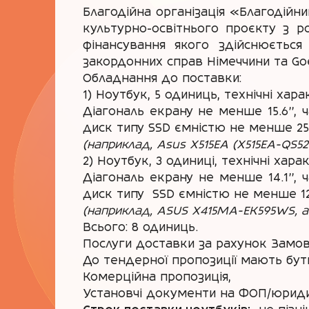
Благодійна організація «Благодійн
культурно-освітнього проєкту з ро
фінансування якого здійснюється
закордонних справ Німеччини та Goe
Обладнання до поставки:
1) Ноутбук, 5 одиниць, технічні хара
Діагональ екрану не менше 15.6’’, 
диск типу SSD ємністю не менше 25
(наприклад, Asus X515EA (X515EA-QS52
2) Ноутбук, 3 одиниці, технічні хара
Діагональ екрану не менше 14.1’’,
диск типу SSD ємністю не менше 12
(наприклад,
ASUS X415MA-EK595WS, аб
Всього: 8 одиниць.
Послуги доставки за рахунок Замов
До тендерної пропозиції мають бут
Комерційна пропозиція,
Установчі документи на ФОП/юриди