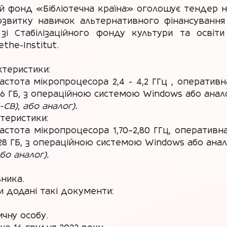
ий фонд «Бібліотечна країна» оголошує тендер 
звитку навичок альтернативного фінансування ді
 зі Стабілізаційного фонду культури та освіт
the-Institut.
ктеристики:
частота мікропроцесора 2,4 - 4,2 ГГц , операти
6 ГБ, з операційною системою Windows або аналог
-CB), або аналог).
ктеристики:
 частота мікропроцесора 1,70–2,80 ГГц, оператив
8 ГБ, з операційною системою Windows або анало
о аналог).
ника.
и додані такі документи:
чну особу.