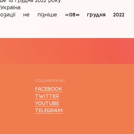
ше 16 грудня 2022 року.
Україна.
позиції не пізніше «
08» грудня 2022
СОЦМЕРЕЖІ
FACEBOOK
TWITTER
YOUTUBE
TELEGRAM