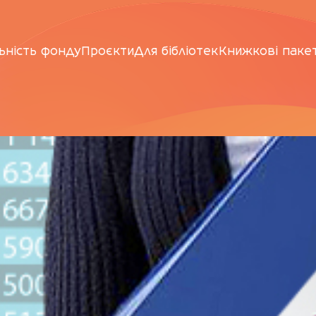
ьність фонду
Проєкти
Для бібліотек
Книжкові паке