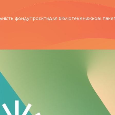
ьність фонду
Проєкти
Для бібліотек
Книжкові паке