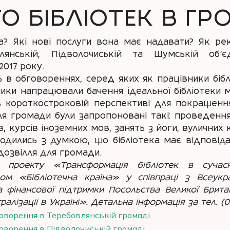
О БІБЛІОТЕК В Г
а? Які нові послуги вона має надавати? Як рекл
янській, Підволочиській та Шумській об’є
2017 року.
ь в обговореннях, серед яких як працівники біблі
сники напрацювали бачення ідеальної бібліотеки 
 в короткостроковій перспективі для покращення
ля громади були запропоновані такі: проведення
в, курсів іноземних мов, занять з йоги, вулични
годились з думкою, що бібліотека має відповід
 дозвілля для громади.
 проекту «Трансформація бібліотек в суча
м «Бібліотечна країна» у співпраці з Всеукр
інансової підтримки Посольства Великої Британі
зації в Україні». Детальна інформація за тел. (067
оворення в Теребовлянській громаді
оворення в Підволочиській громаді