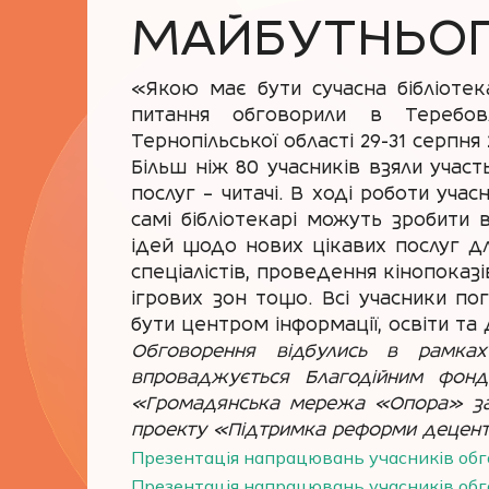
МАЙБУТНЬОГ
«Якою має бути сучасна бібліотек
питання обговорили в Теребовл
Тернопільської області 29-31 серпня 
Більш ніж 80 учасників взяли участ
послуг – читачі. В ході роботи уча
самі бібліотекарі можуть зробити
ідей щодо нових цікавих послуг д
спеціалістів, проведення кінопоказі
ігрових зон тощо. Всі учасники по
бути центром інформації, освіти та
Обговорення відбулись в рамках
впроваджується Благодійним фондо
«Громадянська мережа «Опора» за ф
проекту «Підтримка реформи децентралі
Презентація напрацювань учасників обг
Презентація напрацювань учасників обг