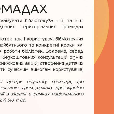
РОМАДАХ
амувати бібліотеку?» - ці та інші
днаних територіальних громадах
отек так і користувачі бібліотечних
майбутнього та конкретні кроки, які
 роботи бібліотек. Зокрема, серед
 безкоштовних консультацій різних
х книжкових акцій, створення дитячих
ати сучасним вимогам користувачів,
сні центри розвитку громад», що
аїнською громадською організацією
ї в Україні в рамках національного
) 510 11 82.