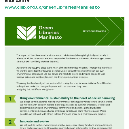
відвідайте
www.cilip.org.uk/GreenLibrariesManifesto