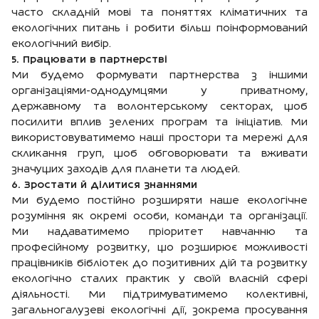
часто складній мові та поняттях кліматичних та
екологічних питань і робити більш поінформований
екологічний вибір.
5. Працювати в партнерстві
Ми будемо формувати партнерства з іншими
організаціями-однодумцями у приватному,
державному та волонтерському секторах, щоб
посилити вплив зелених програм та ініціатив. Ми
використовуватимемо наші простори та мережі для
скликання груп, щоб обговорювати та вживати
значущих заходів для планети та людей.
6. Зростати
й
ділитися знаннями
Ми будемо постійно розширяти наше екологічне
розуміння як окремі особи, команди та організації.
Ми надаватимемо пріоритет навчанню та
професійному розвитку, що розширює можливості
працівників бібліотек до позитивних дій та розвитку
екологічно сталих практик у своїй власній сфері
діяльності. Ми підтримуватимемо колективні,
загальногалузеві екологічні дії, зокрема просування