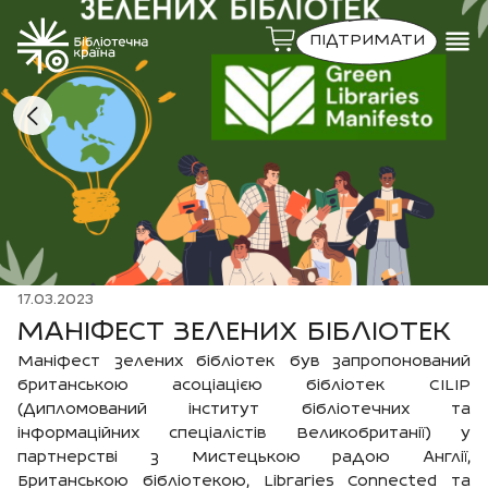
ПІДТРИМАТИ
17.03.2023
МАНІФЕСТ ЗЕЛЕНИХ БІБЛІОТЕК
Маніфест зелених бібліотек був запропонований
британською асоціацією бібліотек CILIP
(Дипломований інститут бібліотечних та
інформаційних спеціалістів Великобританії) у
партнерстві з Мистецькою радою Англії,
Британською бібліотекою, Libraries Connected та