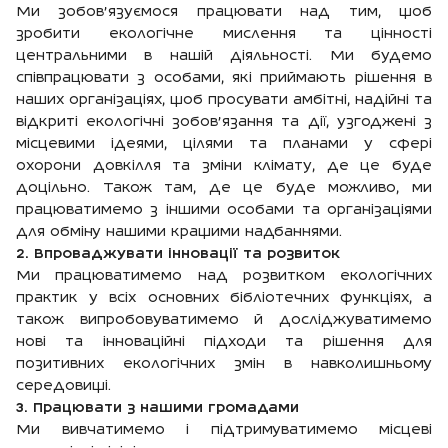
Ми зобов'язуємося працювати над тим, щоб
зробити екологічне мислення та цінності
центральними в нашій діяльності. Ми будемо
співпрацювати з особами, які приймають рішення в
наших організаціях, щоб просувати амбітні, надійні та
відкриті екологічні зобов'язання та дії, узгоджені з
місцевими ідеями, цілями та планами у сфері
охорони довкілля та зміни клімату, де це буде
доцільно. Також там, де це буде можливо, ми
працюватимемо з іншими особами та організаціями
для обміну нашими кращими надбаннями.
2.
Впроваджувати і
нновації та розвиток
Ми працюватимемо над розвитком екологічних
практик у всіх основних бібліотечних функціях, а
також випробовуватимемо й досліджуватимемо
нові та інноваційні підходи та рішення для
позитивних екологічних змін в навколишньому
середовищі.
3. Працювати з нашими громадами
Ми вивчатимемо і підтримуватимемо місцеві