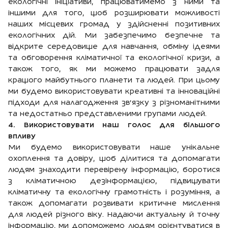
екологічні ініціативи, працюватимемо з ними та
іншими для того, щоб розширювати можливості
наших місцевих громад у здійсненні позитивних
екологічних дій. Ми забезпечимо безпечне та
відкрите середовище для навчання, обміну ідеями
та обговорення кліматичної та екологічної кризи, а
також того, як ми можемо працювати задля
кращого майбутнього планети та людей. При цьому
ми будемо використовувати креативні та інноваційні
підходи для налагодження зв'язку з різноманітними
та недостатньо представленими групами людей.
4. Використову
вати
наш голос для більшого
впливу
Ми будемо використовувати наше унікальне
охоплення та довіру, щоб ділитися та допомагати
людям знаходити перевірену інформацію, боротися
з кліматичною дезінформацією, підвищувати
кліматичну та екологічну грамотність і розуміння, а
також допомагати розвивати критичне мислення
для людей різного віку. Надаючи актуальну й точну
інформацію, ми допоможемо людям орієнтуватися в