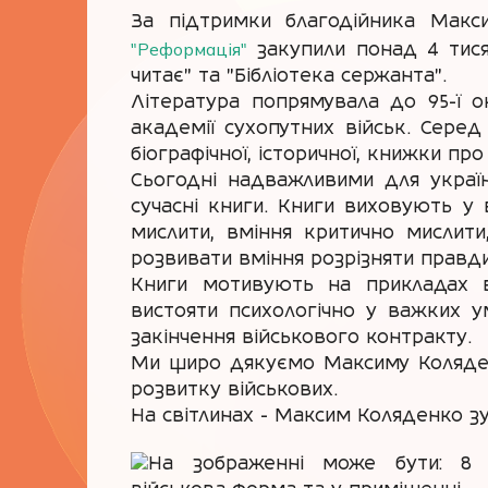
За підтримки благодійника Макс
"Реформація"
закупили понад 4 тисяч
читає" та "Бібліотека сержанта".
Література попрямувала до 95-ї о
академії сухопутних військ. Серед 
біографічної, історичної, книжки про
Сьогодні надважливими для українс
сучасні книги. Книги виховують у в
мислити, вміння критично мислити
розвивати вміння розрізняти правдив
Книги мотивують на прикладах в
вистояти психологічно у важких у
закінчення військового контракту.
Ми щиро дякуємо Максиму Коляденк
розвитку військових.
На світлинах - Максим Коляденко зу