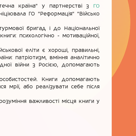
ГО
течна країна" у партнерстві з
ніціювала ГО "Реформація" "Військо
турмової бригад і до Національної
книги: психологічно - мотиваційної,
ськової еліти є хороші, правильні,
аїни: патріотизм, вміння аналітично
идної війни з Росією, допомагають
особистостей. Книги допомагають
 мрії, або реалізувати себе після
озуміння важливості місця книги у