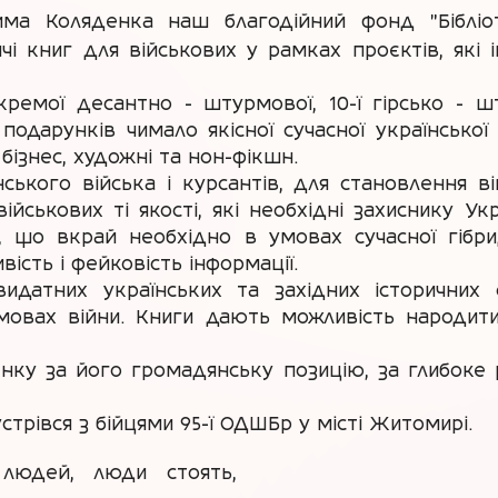
има Коляденка наш благодійний фонд "Бібліо
і книг для військових у рамках проєктів, які і
кремої десантно - штурмової, 10-ї гірсько - ш
подарунків чимало якісної сучасної української 
 бізнес, художні та нон-фікшн.
ького війська і курсантів, для становлення вій
ійськових ті якості, які необхідні захиснику Укр
, що вкрай необхідно в умовах сучасної гібр
ість і фейковість інформації.
идатних українських та західних історичних 
мовах війни. Книги дають можливість народитися
у за його громадянську позицію, за глибоке р
стрівся з бійцями 95-ї ОДШБр у місті Житомирі.