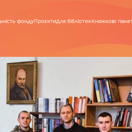
ьність фонду
Проєкти
Для бібліотек
Книжкові паке