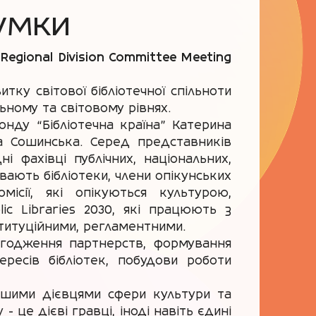
умки
Regional Division Committee Meeting
ку світової бібліотечної спільноти
ьному та світовому рівнях.
нду “Бібліотечна країна” Катерина
ва Сошинська. Серед представників
і фахівці публічних, національних,
вають бібліотеки, члени опікунських
ісії, які опікуються культурою,
ic Libraries 2030, які працюють з
нституційними, регламентними.
лагодження партнерств, формування
ересів бібліотек, побудови роботи
 іншими дієвцями сфери культури та
- це дієві гравці, іноді навіть єдині