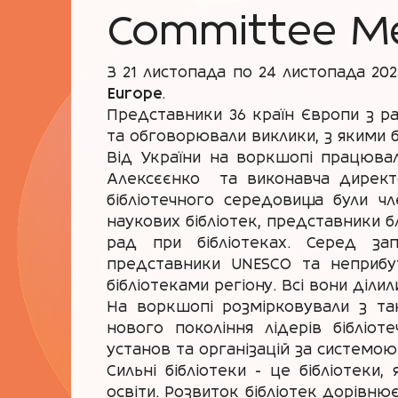
Committee Me
З 21 листопада по 24 листопада 20
Europe
.
Представники 36 країн Європи з ра
та обговорювали виклики, з якими б
Від України на воркшопі працювал
Алексєєнко та виконавча директор
бібліотечного середовища були чле
наукових бібліотек, представники б
рад при бібліотеках. Серед зап
представники UNESCO та неприбутк
бібліотеками регіону. Всі вони діл
На воркшопі розмірковували з так
нового покоління лідерів бібліот
установ та організацій за системо
Сильні бібліотеки - це бібліотеки
освіти. Розвиток бібліотек дорівнює 