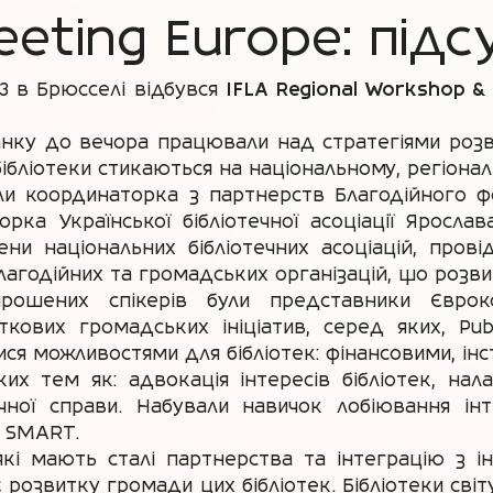
eting Europe: підс
23 в Брюсселі відбувся
IFLA Regional Workshop & 
нку до вечора працювали над стратегіями розвит
ібліотеки стикаються на національному, регіонал
и координаторка з партнерств Благодійного фо
ка Української бібліотечної асоціації Яросла
ни національних бібліотечних асоціацій, провідн
лагодійних та громадських організацій, що розви
рошених спікерів були представники Євроком
ових громадських ініціатив, серед яких, Publ
илися можливостями для бібліотек: фінансовими, і
их тем як: адвокація інтересів бібліотек, на
ечної справи. Набували навичок лобіювання інт
ю SMART.
, які мають сталі партнерства та інтеграцію з
розвитку громади цих бібліотек. Бібліотеки світу 