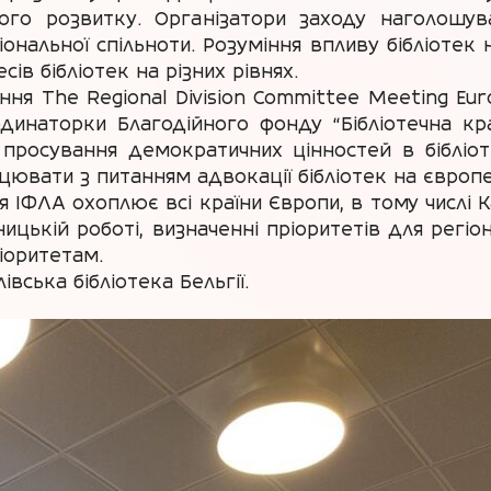
ого розвитку. Організатори заходу наголошува
гіональної спільноти. Розуміння впливу бібліотек
ів бібліотек на різних рівнях.
ня The Regional Division Committee Meeting Eur
рдинаторки Благодійного фонду “Бібліотечна кр
росування демократичних цінностей в бібліот
ацювати з питанням адвокації бібліотек на європе
я ІФЛА охоплює всі країни Європи, в тому числі 
ицькій роботі, визначенні пріоритетів для регіон
іоритетам.
вська бібліотека Бельгії.