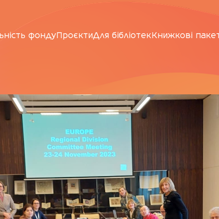
ьність фонду
Проєкти
Для бібліотек
Книжкові паке