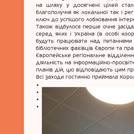
на шляху у досягнені цілей стал
благополуччя як локальної так і ре
ключ до успішого лобіювання інтерес
Також відбулося перше очне засідан
серед яких і Україна (в особі коо
будуть працювати над питаннями п
бібліотечних фахівців Європи та пр
Європейське регіональне відділенн
діяльність на інформаційно-просвітн
планів дій, що відповідають цим пр
Всі заходи гостинно приймала Королі