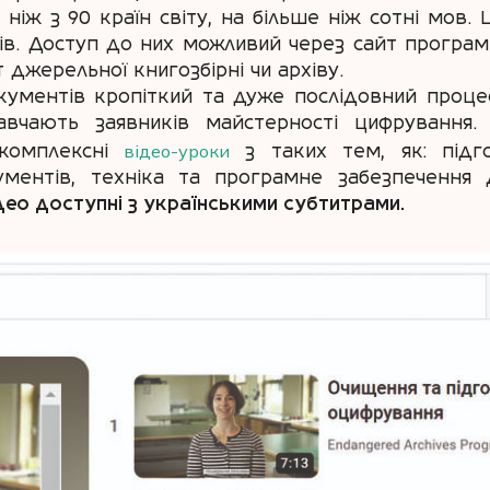
е ніж з 90 країн світу, на більше ніж сотні мов.
сів. Доступ до них можливий через сайт програм
т джерельної книгозбірні чи архіву.
ументів кропіткий та дуже послідовний процес.
навчають заявників майстерності цифрування. 
відео-уроки
і комплексні
з таких тем, як: підг
кументів, техніка та програмне забезпечення
ідео доступні з українськими субтитрами.