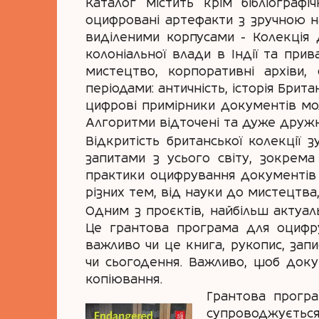
Каталог містить крім бібліографі
оцифровані артефакти з зручною н
виділеними корпусами - Колекція 
колоніальної влади в Індії та прив
мистецтво, корпоративні архіви, 
періодами: античність, історія Брита
цифрові примірники документів можут
Алгоритми відточені та дуже дружн
Відкритість британської колекції
запитами з усього світу, зокрема
практики оцифрування документів 
різних тем, від науки до мистецтва,
Одним з проєктів, найбільш актуаль
Це грантова програма для оцифр
важливо чи це книга, рукопис, зап
чи сьогодення. Важливо, щоб докум
копіювання.
Грантова програ
супроводжується 