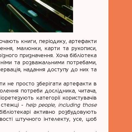
ключають книги, періодику, артефакти
ження, малюнки, карти та рукописи,
різного призначення. Хоча бібліотека
ітніми та розважальними потребами,
сервація, надання доступу до них та
оти не просто зберігати артефакти в
олення потреби дослідника, читача,
іоретезують категорії користувачів
й стежці -
help people, including those
бібліотекарі активно розбудовують
ості штучного інтелекту, усе, щоб