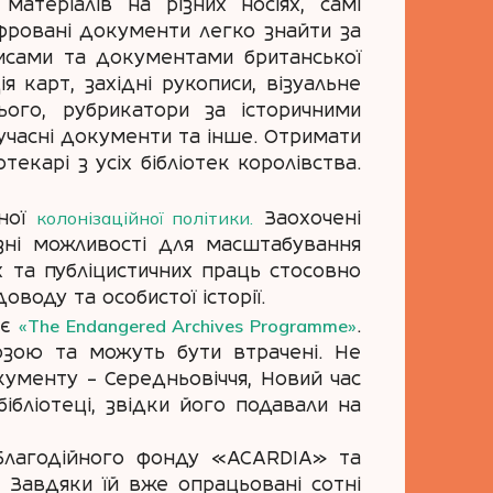
матеріалів на різних носіях, самі
фровані документи легко знайти за
писами та документами британської
я карт, західні рукописи, візуальне
цього, рубрикатори за історичними
, сучасні документи та інше. Отримати
текарі з усіх бібліотек королівства.
колонізаційної політики.
сної
Заохочені
ізні можливості для масштабування
 та публіцистичних праць стосовно
оводу та особистої історії.
«The Endangered Archives Programme»
 є
.
зою та можуть бути втрачені. Не
кументу – Середньовіччя, Новий час
ібліотеці, звідки його подавали на
 Благодійного фонду «ACARDIA» та
. Завдяки їй вже опрацьовані сотні