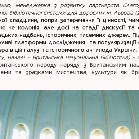
єнко, менеджерка з розвитку партнерств благоді
ої бібліотечної системи для дорослих м. Львова (2
ної спадщини, попри заперечення її цінності, 
е не колонія, але досі на стадії дискусії т
ецьких надбань, історичних, писемних джерел. Пі
ажливі платформи дослідження та популяризації
ера в цій галузі та історичного антипода України.
ary, надалі - Британська національна бібліотека)
– 
ританського народу наряду з Британським нац
тами та зразками мистецтва, культури як бри