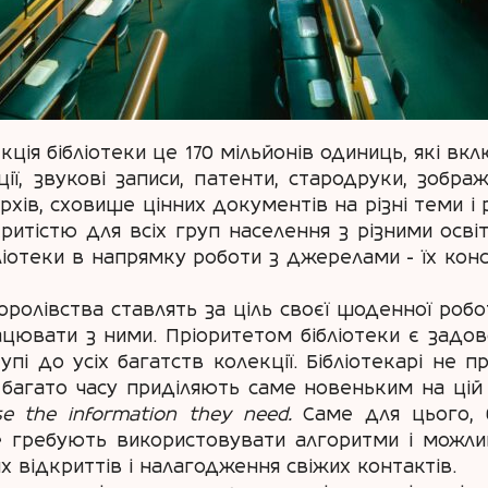
кція бібліотеки це 170 мільйонів одиниць, які в
ції, звукові записи, патенти, стародруки, зобра
рхів, сховище цінних документів на різні теми і 
ритістю для всіх груп населення з різними осв
ліотеки в напрямку роботи з джерелами - їх кон
королівства ставлять за ціль своєї щоденної роб
ацювати з ними. Пріоритетом бібліотеки є задов
і до усіх багатств колекції. Бібліотекарі не пр
ки багато часу приділяють саме новеньким на ці
use the information they need.
Саме для цього, 
Не гребують використовувати алгоритми і можлив
х відкриттів і налагодження свіжих контактів.