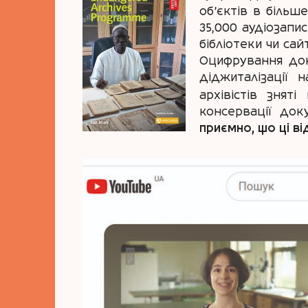
об’єктів в більш
35,000 аудіозапи
бібліотеки чи сай
Оцифрування док
діджиталізації 
архівістів знят
консервації до
приємно, що ці в