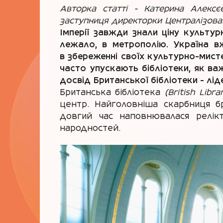
Авторка статті - Катерина Алексє
заступниця директорки Централізован
Імперії завжди знали ціну культур
лежало, в метрополію. Україна вж
в збереженні своїх культурно-мист
часто упускають бібліотеки, як в
досвід Британської бібліотеки - лід
Британська бібліотека
(British Libr
центр. Найголовніша скарбниця б
довгий час наповнювалася релік
народностей.