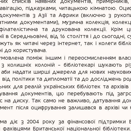
чних списків наявних документів, примірників, 
авігацію, підказками, читацькою кімнатою. Оци
документів з Азії та Африки (включно з руко
атними документами), музична колекція, колекці
філателістична та друкована колекції. Крім 
нії в Середньовіччі, від 16 століття і до сьогодні
ь як читачі через інтернет, так і колеги бібліо
і до користувача.
 зумовлена поміж іншим і переосмисленням вла
 з колишніх колоній – бібліотекарі шукають р
аби надати ширші джерела для нових наукових
 від політики та дипломатії та до досліджень род
них для реалій українських бібліотек та архівів
ування документів, що перебувають під загро
ис на диску. Так само не важливо, датування до
ент після оцифрування залишався в архіві чи б
ма діє з 2004 року за фінансової підтримки
фахівцями Британської національної бібліотеки