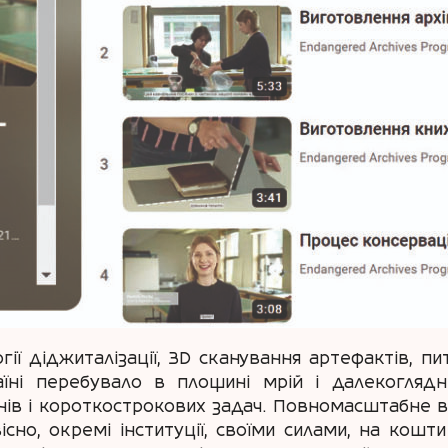
ії діджиталізації, ЗD сканування артефактів, пи
аїні перебувало в площині мрій і далекоглядн
нів і короткострокових задач. Повномасштабне 
існо, окремі інституції, своїми силами, на кош