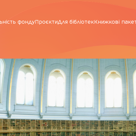
ьність фонду
Проєкти
Для бібліотек
Книжкові паке