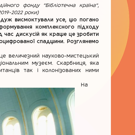
йного фонду “Бібліотечна країна”,
019-2022 роки)
чимдуж висмоктували усе, що погано
а формування комплексного підходу
д час дискусій як краще це зробити
 оцифрованої спадщини. Розглянемо
це величезний науково-мистецький
іональним музеєм. Скарбниця, яка
танців так і колонізованих ними
На