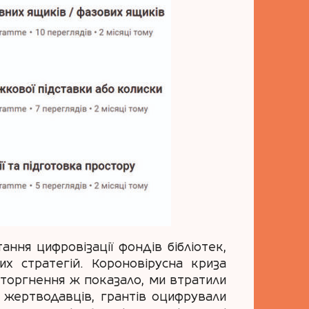
тання цифровізації фондів бібліотек,
их стратегій. Короновірусна криза
вторгнення ж показало, ми втратили
ти жертводавців, грантів оцифрували