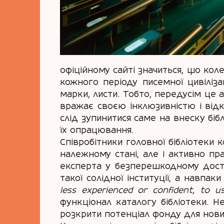
офіційному сайті значиться, що коле
кожного періоду писемної цивіліза
марки, листи. Тобто, передусім це а
вражає своєю інклюзивністю і відк
слід зупинитися саме на внеску біб
їх опрацювання.
Співробітники головної бібліотеки 
належному стані, але і активно пр
експерта у безперешкодному доступ
такої солідної інституції, а навпа
less experienced or confident, to 
функціонал каталогу бібліотеки. 
розкрити потенціал фонду для нови