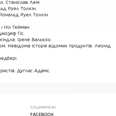
о. Станіслав Лем.
льд Руел Толкін.
Рональд Руел Толкін.
і Ніл Ґейман.
жозеф Ґіс.
індла. Ірене Вальєхо.
м. Невідома історія відомих продуктів. Леонід
едбері.
ристів. Дуглас Адамс.
СОЦМЕРЕЖІ
FACEBOOK