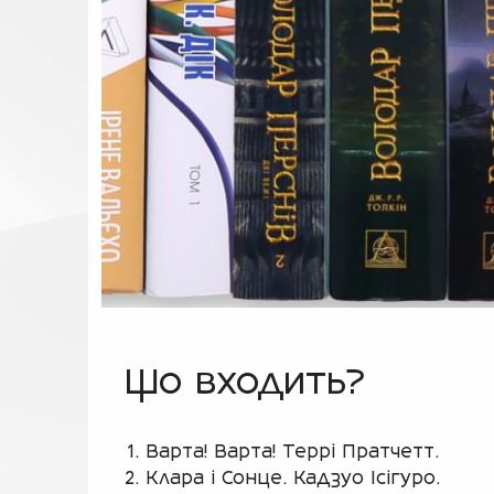
Що входить?
Варта! Варта! Террі Пратчетт.
Клара і Сонце. Кадзуо Ісігуро.