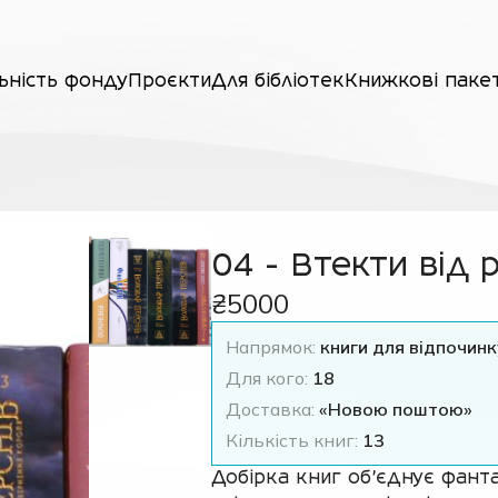
ьність фонду
Проєкти
Для бібліотек
Книжкові паке
04 - Втекти від 
₴5000
Напрямок:
книги для відпочин
Для кого:
18
Доставка:
«Новою поштою»
Кількість книг:
13
Добірка книг об'єднує фанта