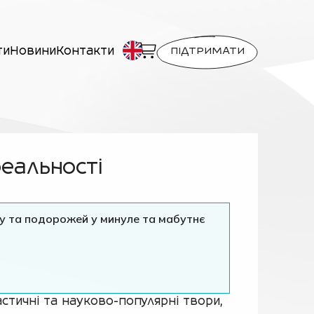
ти
Новини
Контакти
ПІДТРИМАТИ
реальності
ку та подорожей у минуле та мабутнє
стичні та науково-популярні твори,