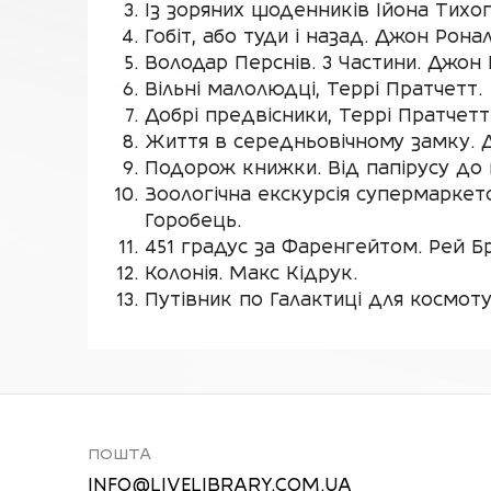
Із зоряних щоденників Ійона Тихог
Гобіт, або туди і назад. Джон Рона
Володар Перснів. 3 Частини. Джон 
Вільні малолюдці, Террі Пратчетт.
Добрі предвісники, Террі Пратчетт 
Життя в середньовічному замку. Д
Подорож книжки. Від папірусу до к
Зоологічна екскурсія супермаркето
Горобець.
451 градус за Фаренгейтом. Рей Бр
Колонія. Макс Кідрук.
Путівник по Галактиці для космоту
ПОШТА
INFO@LIVELIBRARY.COM.UA